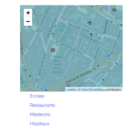
+
−
Leaflet
| ©
OpenStreetMap
contributors
Ecoles
Restaurants
Médecins
Hôpitaux