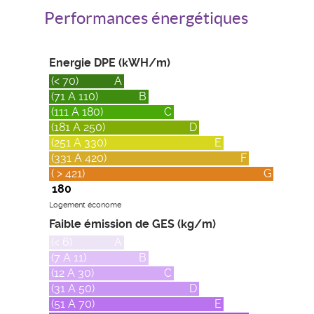
Performances énergétiques
Energie DPE (kWH/m)
(< 70)
A
(71 A 110)
B
(111 A 180)
C
(181 A 250)
D
(251 A 330)
E
(331 A 420)
F
( > 421)
G
180
Logement économe
Faible émission de GES (kg/m)
(< 6)
A
(7 A 11)
B
(12 A 30)
C
(31 A 50)
D
(51 A 70)
E