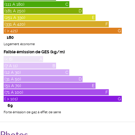
(111 A 180)
C
(181 A 250)
D
(251 A 330)
E
(331 A 420)
F
( > 421)
G
180
Logement économe
Faible émission de GES (kg/m)
(< 6)
A
(7 A 11)
B
(12 A 30)
C
(31 A 50)
D
(51 A 70)
E
(71 A 100)
F
( > 101)
G
69
Forte émission de gaz à effet de serre
Photos