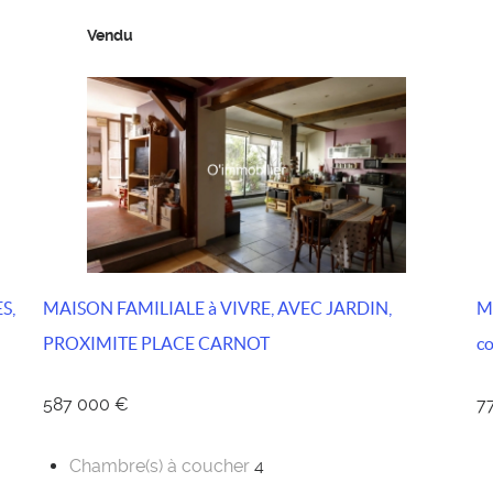
Vendu
S,
MAISON FAMILIALE à VIVRE, AVEC JARDIN,
MA
PROXIMITE PLACE CARNOT
co
587 000 €
7
Chambre(s) à coucher
4