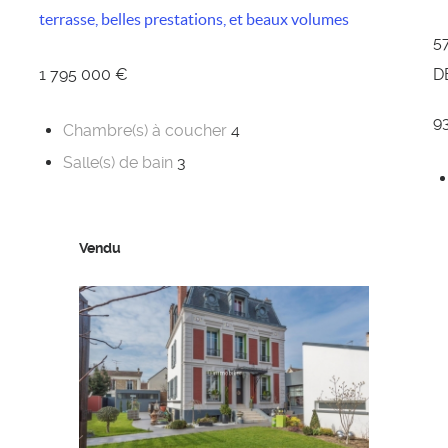
terrasse, belles prestations, et beaux volumes
5
1 795 000 €
D
9
Chambre(s) à coucher
4
Salle(s) de bain
3
Vendu