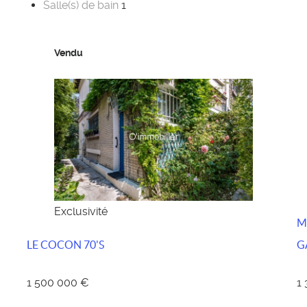
Salle(s) de bain
1
Vendu
Exclusivité
M
LE COCON 70'S
G
1 500 000 €
1