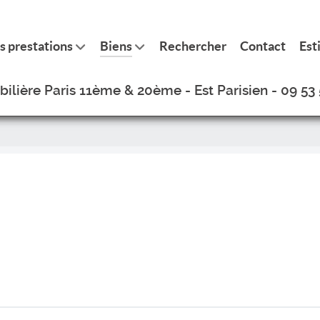
s prestations
Biens
Rechercher
Contact
Est
lière Paris 11ème & 20ème - Est Parisien - 09 53 