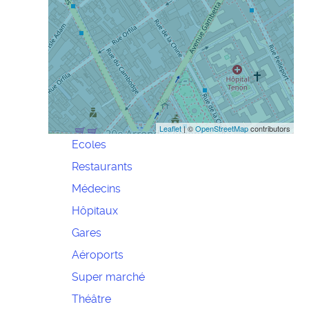
Leaflet
| ©
OpenStreetMap
contributors
Ecoles
Restaurants
Médecins
Hôpitaux
Gares
Aéroports
Super marché
Théâtre