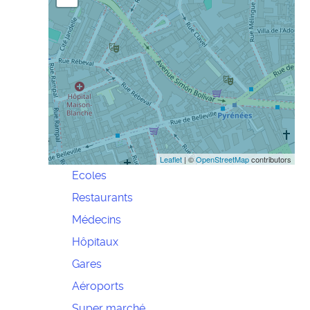
Leaflet
| ©
OpenStreetMap
contributors
Ecoles
Restaurants
Médecins
Hôpitaux
Gares
Aéroports
Super marché