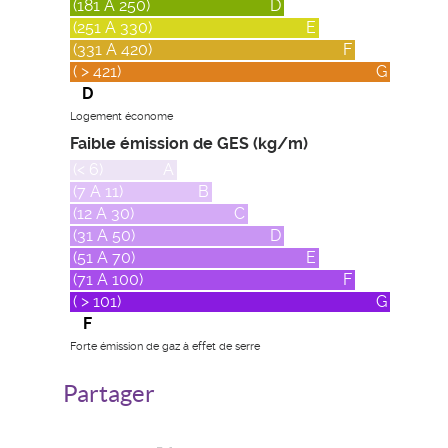
(181 A 250)
D
(251 A 330)
E
(331 A 420)
F
( > 421)
G
D
Logement économe
Faible émission de GES (kg/m)
(< 6)
A
(7 A 11)
B
(12 A 30)
C
(31 A 50)
D
(51 A 70)
E
(71 A 100)
F
( > 101)
G
F
Forte émission de gaz à effet de serre
Partager