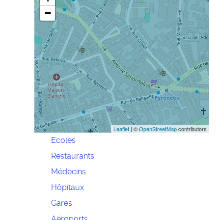
−
Leaflet
| ©
OpenStreetMap
contributors
Ecoles
Restaurants
Médecins
Hôpitaux
Gares
Aéroports