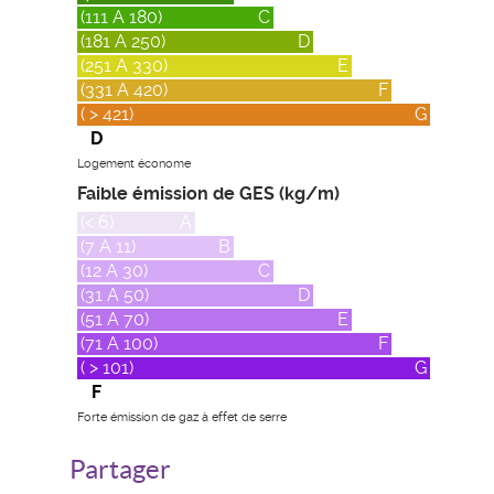
(111 A 180)
C
(181 A 250)
D
(251 A 330)
E
(331 A 420)
F
( > 421)
G
D
Logement économe
Faible émission de GES (kg/m)
(< 6)
A
(7 A 11)
B
(12 A 30)
C
(31 A 50)
D
(51 A 70)
E
(71 A 100)
F
( > 101)
G
F
Forte émission de gaz à effet de serre
Partager